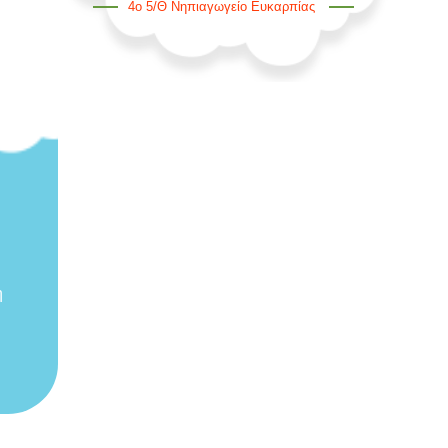
4ο 5/θ Νηπιαγωγείο Ευκαρπίας
η