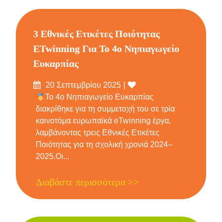
3 Εθνικές Ετικέτες Ποιότητας
ETwinning Για Το 4ο Νηπιαγωγείο
Ευκαρπίας
Δημοσιεύτηκε
Likes
20 Σεπτεμβρίου 2025
στις
Το 4ο Νηπιαγωγείο Ευκαρπίας
διακρίθηκε για τη συμμετοχή του σε τρία
καινοτόμα ευρωπαϊκά eTwinning έργα,
λαμβάνοντας τρεις Εθνικές Ετικέτες
Ποιότητας για τη σχολική χρονιά 2024–
2025.Οι...
Διαβάστε περισσότερα >>