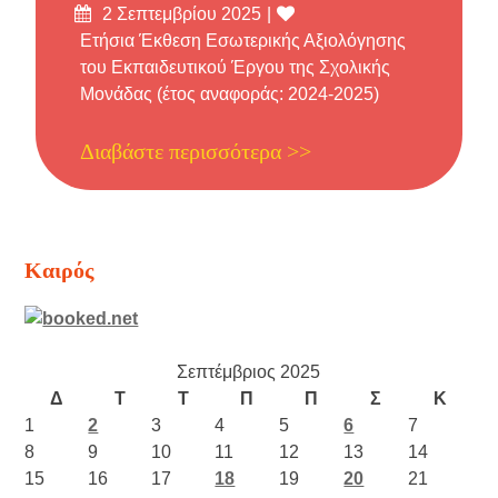
Δημοσιεύτηκε
Likes
2 Σεπτεμβρίου 2025
στις
Ετήσια Έκθεση Εσωτερικής Αξιολόγησης
του Εκπαιδευτικού Έργου της Σχολικής
Μονάδας (έτος αναφοράς: 2024-2025)
Διαβάστε περισσότερα >>
Καιρός
Σεπτέμβριος 2025
Δ
Τ
Τ
Π
Π
Σ
Κ
1
2
3
4
5
6
7
8
9
10
11
12
13
14
15
16
17
18
19
20
21