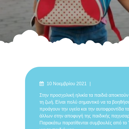
Δημοσιεύτηκε
Likes
10 Νοεμβρίου 2021
στις
Στην προσχολική ηλικία τα παιδιά αποκτούν
τη ζωή. Είναι πολύ σημαντικό να τα βοηθή
προάγουν την υγεία και την αυτοφροντίδα τ
άλλων στην αποφυγή της παιδικής παχυσαρ
Παρακάτω παρατίθενται συμβουλές από το Υ