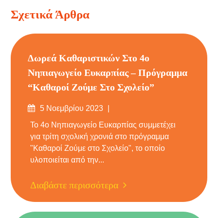
Σχετικά Άρθρα
Δωρεά Καθαριστικών Στο 4ο
Νηπιαγωγείο Ευκαρπίας – Πρόγραμμα
“Καθαροί Ζούμε Στο Σχολείο”
Δημοσιεύτηκε
5 Νοεμβρίου 2023
στις
Το 4ο Νηπιαγωγείο Ευκαρπίας συμμετέχει
για τρίτη σχολική χρονιά στο πρόγραμμα
"Καθαροί Ζούμε στο Σχολείο", το οποίο
υλοποιείται από την...
Διαβάστε περισσότερα