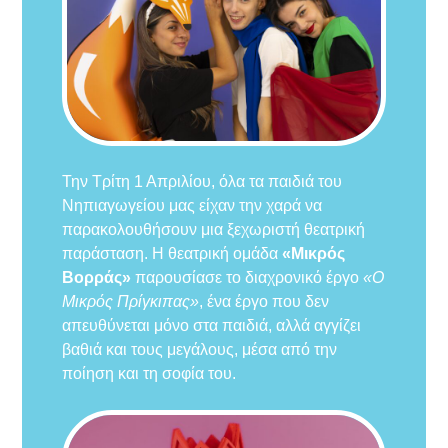
Την Τρίτη 1 Απριλίου, όλα τα παιδιά του
Νηπιαγωγείου μας είχαν την χαρά να
παρακολουθήσουν μια ξεχωριστή θεατρική
παράσταση. Η θεατρική ομάδα
«Μικρός
Βορράς»
παρουσίασε το διαχρονικό έργο
«Ο
Μικρός Πρίγκιπας»
, ένα έργο που δεν
απευθύνεται μόνο στα παιδιά, αλλά αγγίζει
βαθιά και τους μεγάλους, μέσα από την
ποίηση και τη σοφία του.