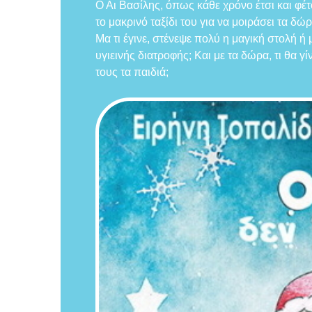
Ο Αι Βασίλης, όπως κάθε χρόνο έτσι και φέτο
το μακρινό ταξίδι του για να μοιράσει τα 
Μα τι έγινε, στένεψε πολύ η μαγική στολή ή 
υγιεινής διατροφής; Και με τα δώρα, τι θα 
τους τα παιδιά;