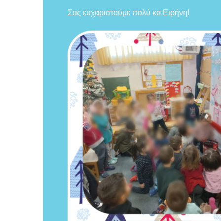
Σας ευχαριστούμε πολύ κα Ειρήνη!