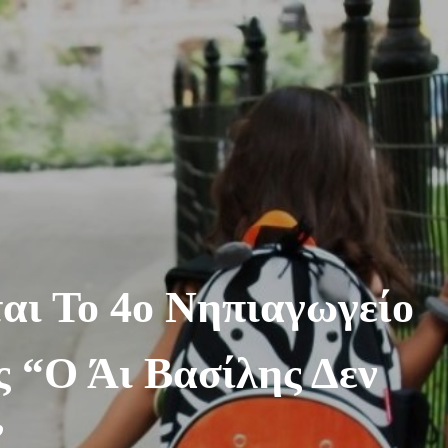
αι Το 4ο Νηπιαγωγείο
 “Ο Άι Βασίλης Δεν
”