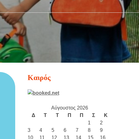
Καιρός
Αύγουστος 2026
Δ
Τ
Τ
Π
Π
Σ
Κ
1
2
3
4
5
6
7
8
9
10
11
12
13
14
15
16