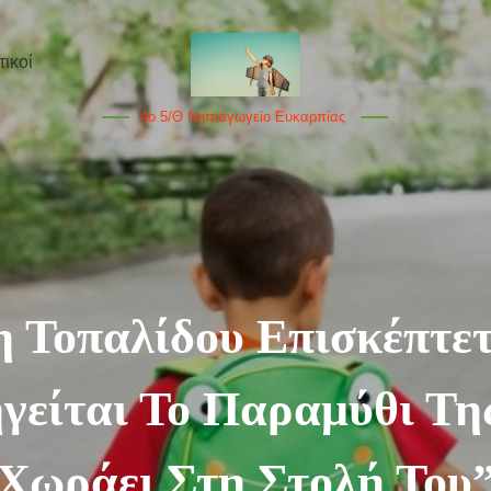
ικοί
4ο 5/θ Νηπιαγωγείο Ευκαρπίας
 Τοπαλίδου Επισκέπτετ
γείται Το Παραμύθι Της
Χωράει Στη Στολή Του