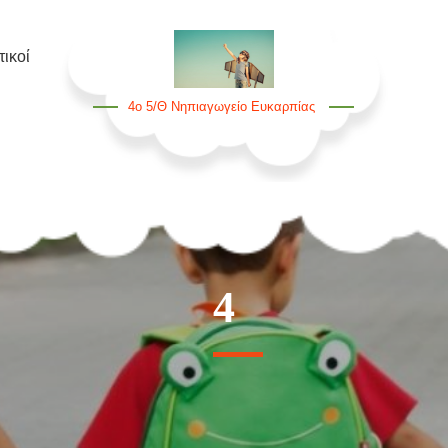
ικοί
4ο 5/θ Νηπιαγωγείο Ευκαρπίας
4