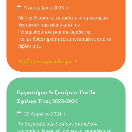
Δημοσιεύτηκε
9 Δεκεμβρίου 2023
στις
Με ένα βιωματικό εκπαιδευτικό πρόγραμμα
θεατρικού παιχνιδιού από την
Παραμυθούπολη και την ομάδα της
και με δραστηριότητες εμπνευσμένες από το
βιβλίο της...
Διαβάστε περισσότερα
Εργαστήρια Δεξιοτήτων Για Το
Σχολικό Έτος 2023-2024
Δημοσιεύτηκε
20 Απριλίου 2024
στις
Τα Εργαστήρια Δεξιοτήτων αποτελούν
καινοτόμο, δυναμική, διδακτική, εκπαιδευτική