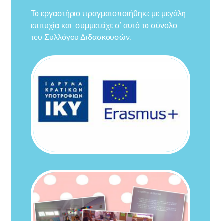
Το εργαστήριο πραγματοποιήθηκε με μεγάλη
επιτυχία και συμμετείχε σ’ αυτό το σύνολο
του Συλλόγου Διδασκουσών.