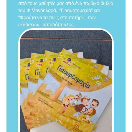
από τους μαθητές μας από ένα παιδικό βιβλίο
του Φ.Μανδηλαρά, “Γιαουρτομαχία” και
“Φρούτα να τα πιεις στο ποτήρι”, των
εκδόσεων Παπαδόπουλος.