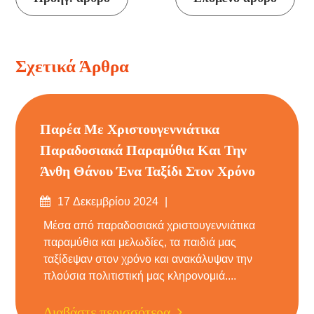
ανάγνωσης
Σχετικά Άρθρα
Παρέα Με Χριστουγεννιάτικα
Παραδοσιακά Παραμύθια Και Την
Άνθη Θάνου Ένα Ταξίδι Στον Χρόνο
Δημοσιεύτηκε
17 Δεκεμβρίου 2024
στις
Μέσα από παραδοσιακά χριστουγεννιάτικα
παραμύθια και μελωδίες, τα παιδιά μας
ταξίδεψαν στον χρόνο και ανακάλυψαν την
πλούσια πολιτιστική μας κληρονομιά....
Διαβάστε περισσότερα