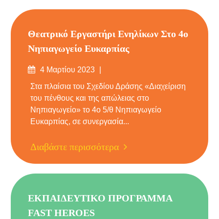
Θεατρικό Εργαστήρι Ενηλίκων Στο 4ο
Νηπιαγωγείο Ευκαρπίας
Δημοσιεύτηκε
4 Μαρτίου 2023
στις
Στα πλαίσια του Σχεδίου Δράσης «Διαχείριση
του πένθους και της απώλειας στο
Νηπιαγωγείο» το 4ο 5/θ Νηπιαγωγείο
Ευκαρπίας, σε συνεργασία...
Διαβάστε περισσότερα
ΕΚΠΑΙΔΕΥΤΙΚΟ ΠΡΟΓΡΑΜΜΑ
FAST HEROES